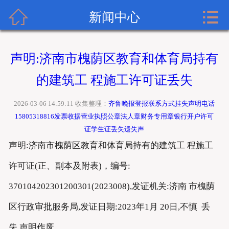


齐鲁晚报广告网首页
新闻中心
关于齐鲁晚报
声明:济南市槐荫区教育和体育局持有
齐鲁晚报登报内容
的建筑工 程施工许可证丢失
齐鲁晚报新闻中心
2026-03-06 14:59:11 收集整理：
齐鲁晚报登报联系方式挂失声明电话
15805318816发票收据营业执照公章法人章财务专用章银行开户许可
齐鲁晚报登报格式
证学生证丢失遗失声
声明:济南市槐荫区教育和体育局持有的建筑工 程施工
齐鲁晚报登报挂失流程
许可证(正、副本及附表)，编号:
齐鲁晚报联系方式
370104202301200301(2023008),发证机关:济南 市槐荫
区行政审批服务局,发证日期:2023年1月 20日,不慎 丢
失,声明作废。