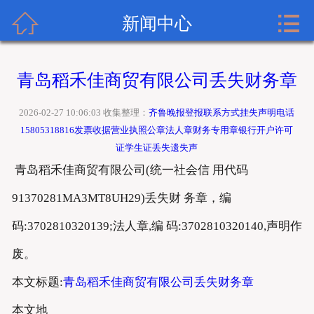


齐鲁晚报广告网首页
新闻中心
关于齐鲁晚报
青岛稻禾佳商贸有限公司丢失财务章
齐鲁晚报登报内容
2026-02-27 10:06:03 收集整理：
齐鲁晚报登报联系方式挂失声明电话
齐鲁晚报新闻中心
15805318816发票收据营业执照公章法人章财务专用章银行开户许可
证学生证丢失遗失声
齐鲁晚报登报格式
青岛稻禾佳商贸有限公司(统一社会信 用代码
91370281MA3MT8UH29)丢失财 务章，编
齐鲁晚报登报挂失流程
码:3702810320139;法人章,编 码:3702810320140,声明作
齐鲁晚报联系方式
废。
本文标题:
青岛稻禾佳商贸有限公司丢失财务章
本文地