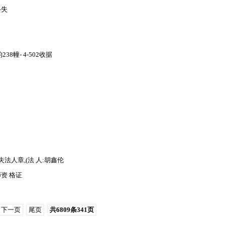
丢失
幢- 4-502收据
法人章,(法 人:胡鑫伦
医师资 格证
下一页
尾页
共6809条341页