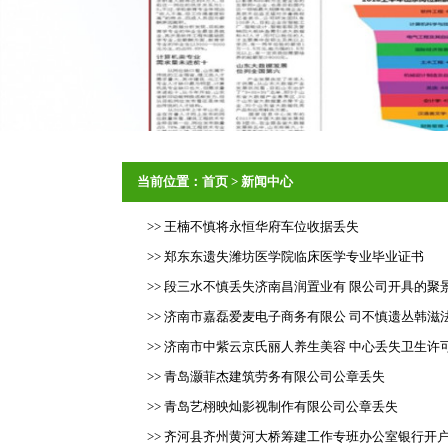
当前位置：
首页
>
新闻中心
>> 王楠不慎将永恒华府车位收据丢失
>> 郑东东遗失潍坊医学院临床医学专业毕业证书
>> 段三水不慎丢失济南昌润置业有 限公司开具的聚景城1
>> 济南市嘉磊爱麦电子商务有限公 司不慎遗丛韩滋
>> 济南市中紫云京氏丽人养生美容 中心丢失卫生许
>> 青岛灏菲杰建筑劳务有限公司公章丢失
>> 青岛艺栩映灿影视制作有限公司公章丢失
>> 齐河县齐州黄河大桥筹建工作专班办公室银行开