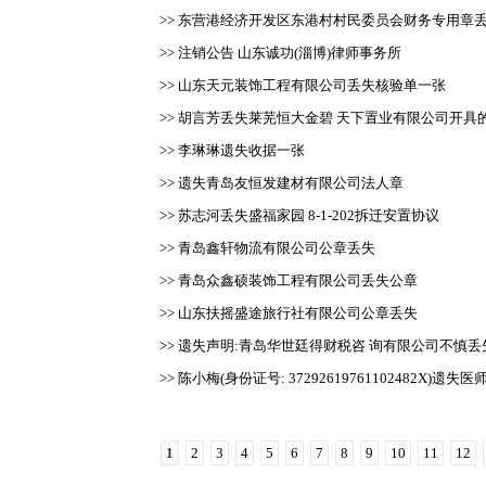
>> 东营港经济开发区东港村村民委员会财务专用章
>> 注销公告 山东诚功(淄博)律师事务所
>> 山东天元装饰工程有限公司丢失核验单一张
>> 胡言芳丢失莱芜恒大金碧 天下置业有限公司开具的238
>> 李琳琳遗失收据一张
>> 遗失青岛友恒发建材有限公司法人章
>> 苏志河丢失盛福家园 8-1-202拆迁安置协议
>> 青岛鑫轩物流有限公司公章丢失
>> 青岛众鑫硕装饰工程有限公司丢失公章
>> 山东扶摇盛途旅行社有限公司公章丢失
>> 遗失声明:青岛华世廷得财税咨 询有限公司不慎丢失
>> 陈小梅(身份证号: 37292619761102482X)遗失
1
2
3
4
5
6
7
8
9
10
11
12