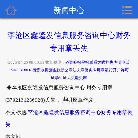


齐鲁晚报广告网首页
新闻中心
关于齐鲁晚报
李沧区鑫隆发信息服务咨询中心财务
齐鲁晚报登报内容
专用章丢失
齐鲁晚报新闻中心
2026-04-20 09:00:53 收集整理：
齐鲁晚报登报联系方式挂失声明电话
15805318816发票收据营业执照公章法人章财务专用章银行开户许可
齐鲁晚报登报格式
证学生证丢失遗失声
◆李沧区鑫隆发信息服务咨询中心 财务专用章
齐鲁晚报登报挂失流程
(3702131286928)丢失， 声明原章作废。
齐鲁晚报联系方式
本文标题:
李沧区鑫隆发信息服务咨询中心财务专用章丢
失
本文地