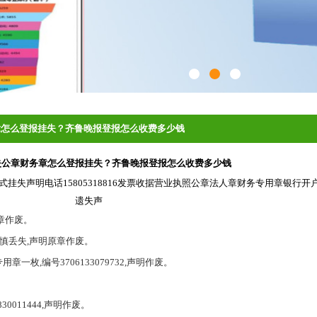
章怎么登报挂失？齐鲁晚报登报怎么收费多少钱
失公章财务章怎么登报挂失？齐鲁晚报登报怎么收费多少钱
挂失声明电话15805318816发票收据营业执照公章法人章财务专用章银行
遗失声
章作废。
)不慎丢失,声明原章作废。
,编号3706133079732,声明作废。
011444,声明作废。