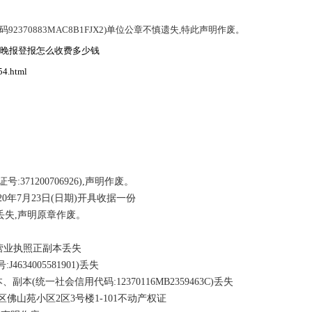
370883MAC8B1FJX2)单位公章不慎遗失,特此声明作废。
晚报登报怎么收费多少钱
54.html
371200706926),声明作废。
年7月23日(日期)开具收据一份
5)丢失,声明原章作废。
5,营业执照正副本丢失
34005581901)丢失
统一社会信用代码:12370116MB2359463C)丢失
南历下区佛山苑小区2区3号楼1-101不动产权证