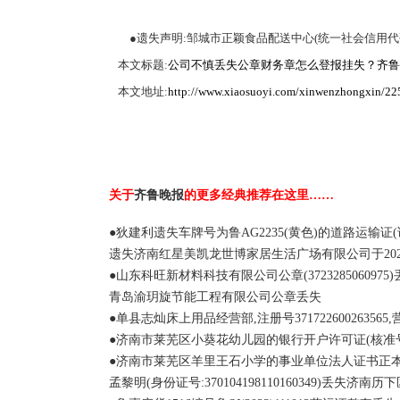
●遗失声明:邹城市正颖食品配送中心(统一社会信用代码92
本文标题:
公司不慎丢失公章财务章怎么登报挂失？齐鲁
本文地址:
http://www.xiaosuoyi.com/xinwenzhongxin/22
关于
齐鲁晚报
的更多经典推荐在这里……
●狄建利遗失车牌号为鲁AG2235(黄色)的道路运输证(证号:
遗失济南红星美凯龙世博家居生活广场有限公司于2020
●山东科旺新材料科技有限公司公章(372328506097
青岛渝玥旋节能工程有限公司公章丢失
●单县志灿床上用品经营部,注册号37172260026356
●济南市莱芜区小葵花幼儿园的银行开户许可证(核准号:J46
●济南市莱芜区羊里王石小学的事业单位法人证书正本、副本(
孟黎明(身份证号:370104198110160349)丢失济